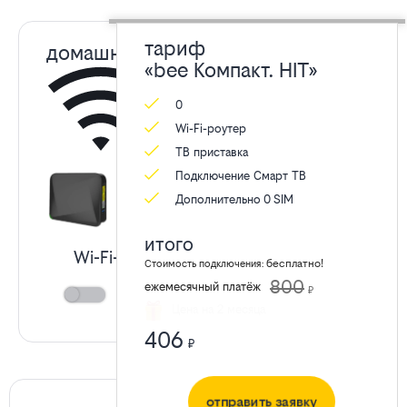
Компакт.
тариф
домашний интернет
HIT
«bee Компакт. HIT»
Выберите скорость
0
200 Мбит/с
от
500 Мбит/с
Wi-Fi-роутер
ТВ приставка
Подключение Смарт ТВ
билайн
Дополнительно
0
SIM
в
итого
Wi-Fi-роутер «Smart Box GIGA»
бесплатно!
Стоимость подключения:
800
ежемесячный платёж
₽
аренда
₽/мес
Апрелевке
Цена на 2 месяца
406
₽
отправить заявку