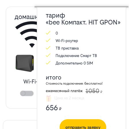
Компакт.
тариф
домашний интернет
HIT
«bee Компакт. HIT GPON»
200 мбит/с
0
GPON
Wi-Fi-роутер
ТВ приставка
Подключение Смарт ТВ
от
Дополнительно
0
SIM
билайн
итого
Wi-Fi-роутер «Smart Box GIGA»
бесплатно!
Стоимость подключения:
1050
ежемесячный платёж
₽
аренда
120
₽/мес
в
Цена на 2 месяца
656
₽
Апрелевке
отправить заявку